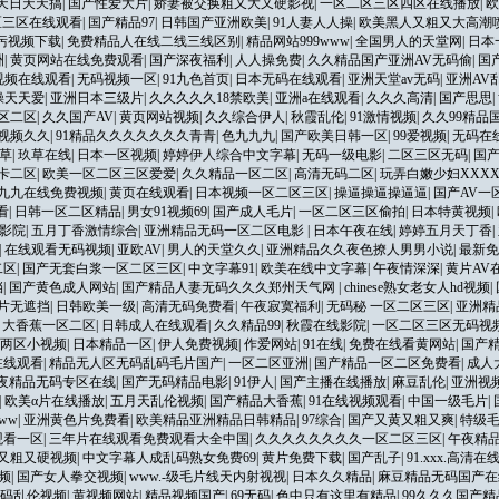
天日天天搞
|
国产性爱大片
|
娇妻被交换粗又大又硬影视
|
一区二区三区四区在线播放
|
欧
区三区在线观看
|
国产精品97
|
日韩国产亚洲欧美
|
91人妻人人操
|
欧美黑人又粗又大高潮
污视频下载
|
免费精品人在线二线三线区别
|
精品网站999www
|
全国男人的天堂网
|
日本
洲
|
黄页网站在线免费观看
|
国产深夜福利
|
人人操免费
|
久久精品国产亚洲AV无码偷
|
国
视频在线观看
|
无码视频一区
|
91九色首页
|
日本无码在线观看
|
亚洲天堂av无码
|
亚洲AV
操天天爱
|
亚洲日本三级片
|
久久久久久18禁欧美
|
亚洲a在线观看
|
久久久高清
|
国产思思
|
区二区
|
久久国产AV
|
黄页网站视频
|
久久综合伊人
|
秋霞乱伦
|
91激情视频
|
久久99精品
1视频久久
|
91精品久久久久久久久青青
|
色九九九
|
国产欧美日韩一区
|
99爱视频
|
无码在
草
|
玖草在线
|
日本一区视频
|
婷婷伊人综合中文字幕
|
无码一级电影
|
二区三区无码
|
国
卡二区
|
欧美一区二区三区爱爱
|
久久精品一区二区
|
高清无码二区
|
玩弄白嫩少妇XXX
九九在线免费视频
|
黄页在线观看
|
日本视频一区二区三区
|
操逼操逼操逼逼
|
国产AV一
看
|
日韩一区二区精品
|
男女91视频69
|
国产成人毛片
|
一区二区三区偷拍
|
日本特黄视频
|
影院
|
五月丁香激情综合
|
亚洲精品无码一区二区电影
|
日本午夜在线
|
婷婷五月天丁香
|
|
在线观看无码视频
|
亚欧AV
|
男人的天堂久久
|
亚洲精品久久夜色撩人男男小说
|
最新免
二区
|
国产无套白浆一区二区三区
|
中文字幕91
|
欧美在线中文字幕
|
午夜情深深
|
黄片AV
挡
|
国产黄色成人网站
|
国产精品人妻无码久久久郑州天气网
|
chinese熟女老女人hd视频
|
片无遮挡
|
日韩欧美一级
|
高清无码免费看
|
午夜寂寞福利
|
无码秘 一区二区三区
|
亚洲精
|
大香蕉一区二区
|
日韩成人在线观看
|
久久精品99
|
秋霞在线影院
|
一区二区三区无码视
两区小视频
|
日本精品一区
|
伊人免费视频
|
作爱网站
|
91在线
|
免费在线看黄网站
|
国产精
在线观看
|
精品无人区无码乱码毛片国产
|
一区二区亚洲
|
国产精品一区二区免费看
|
成人
午夜精品无码专区在线
|
国产无码精品电影
|
91伊人
|
国产主播在线播放
|
麻豆乱伦
|
亚洲视
|
欧美α片在线播放
|
五月天乱伦视频
|
国产精品大香蕉
|
91在线视频观看
|
中国一级毛片
|
ww
|
亚洲黄色片免费看
|
欧美精品亚洲精品日韩精品
|
97综合
|
国产又黄又粗又爽
|
特级
观看一区
|
三年片在线观看免费观看大全中国
|
久久久久久久久久一区二区三区
|
午夜精
又粗又硬视频
|
中文字幕人成乱码熟女免费69
|
黄片免费下载
|
国产乱子
|
91.xxx.高清在
频
|
国产女人拳交视频
|
www.-级毛片线天内射视视
|
日本久久精品
|
麻豆精品无码国产在
码乱伦视频
|
黄视频网站
|
精品视频国产
|
69无码
|
色中只有这里有精品
|
99久久久国产