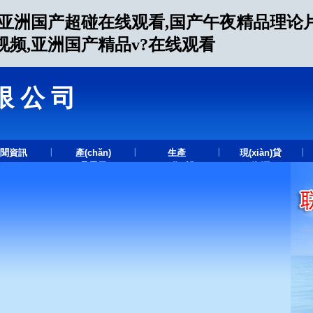
,亚洲国产超碰在线观看,国产午夜精品理论片
频,亚洲国产精品v?在线观看
限公司
.
|
|
|
|
聞資訊
產(chǎn)
生產
現(xiàn)貸
品展示
(chǎn)設
資源
(shè)備