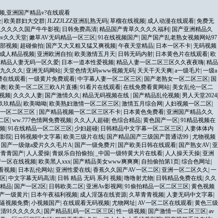
频,亚洲国产精品v?在线观看
全
|
欧美群妇大交群
|
JLZZJLZZ亚洲乱熟无码
|
草榴在线视频
|
成人动漫在线观看
|
免费无
久久久久久国产牛牛影视
|
日韩免费高清
|
精品国产青草久久久久福利
|
国产亚洲精品久
av久久天堂
|
嫩草AV无码精品一区三区
|
91在线视频国产
|
国产国产乱老熟女视频网站97
0部视频
|
超碰偷拍
|
国产又大又粗又猛又爽视频
|
午夜天堂精品
|
日本一区不卡
|
无码视频
产成人精品视频
|
亚洲欧洲自拍
|
欧美激情五月天
|
日韩无码内射
|
日本黄色片在线观看
|
欧
美精品人妻无码一区久爱
|
日本一道本性爱视频
|
精品人妻一区二区三区久久夜夜嗨
|
精品
九久久久
|
亚洲无码网站
|
天堂色情无码www视频无码
|
天天干天天爽
|
a一级毛片
|
一级a
费在线观看
|
一级黄片免费观看
|
中字幕人妻一区二区三区
|
国产老熟女一区二区三区
|
国
调教
|
欧美一区二区三欧A片直播
|
91看片在线观看
|
在线免费看黄网站
|
美女乱伦一区二
视频
|
久久久人妻
|
国产激情久久
|
精品无码视频在线
|
国产精品乱伦视频
|
男人天堂2024
|
玖玖精品
|
欧美呦呦
|
欧美熟妇激情一区二区三区
|
激情五月综合网
|
人妇视频一区二区
|
久一区二区三区
|
国产精品视频一区二区三区不卡
|
日本黄色免费看
|
亚洲国产精品久久
二区
|
ww.777色情网免费视频
|
久久人人超碰
|
色综合精品
|
黄色国产一区
|
91精品视频在
频
|
91在线精品一区二区三区
|
少妇超碰
|
日韩精品中文字幕一区二区三区
|
人妻体体内
影院
|
日韩视频中文字幕
|
欧美三级片在线
|
国产精品国产三级国产普通话99
|
尤物视频
|
国产一级做a爱片久久毛片A
|
国产一级免费片
|
国产欧美日韩在线观看
|
国产熟女AV
|
亚
青青青国产
|
人人爱操
|
青娱乐自拍偷拍
|
_中国一级特黄大片在线看
|
人人操天天操
|
亚洲
产一区在线视频
|
欧美黑人xxx
|
国产精品美女www爽爽爽
|
自拍偷拍第1页
|
综合色网址
|
观看视频
|
日本乱伦网站
|
亚洲性爱在线
|
香蕉久久国产AV一区二区
|
亚洲一区二区久久
|
一
区
|
中文字幕无码高清
|
日韩 精品 无码 系列 视频
|
噜噜射尤物
|
日韩精品免费在线
|
久久
美精品
|
国产一区2区
|
日韩欧美二区
|
亚洲Av影视网
|
91偷拍精品一区二区三区
|
黄色视频
产一级黄片
|
日本午夜福利视频
|
成人淫荡在线资源
|
久草青青视频
|
人妻无码中文字幕
|
逼视频免费
|
小视频国产
|
在线观看无码视频
|
尤物网址
|
AV一区二区在线观看
|
黄色三级
高清91久久久久久
|
国产精品乱码一区二区三区
|
性一级视频
|
国产激情一区二区三区
|
av