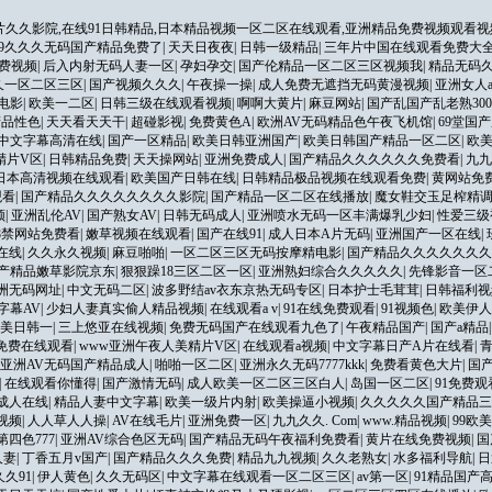
片久久影院,在线91日韩精品,日本精品视频一区二区在线观看,亚洲精品免费视频观看视
99久久久无码国产精品免费了
|
天天日夜夜
|
日韩一级精品
|
三年片中国在线观看免费大
费视频
|
后入内射无码人妻一区
|
孕妇孕交
|
国产伦精品一区二区三区视频我
|
精品无码
久一区二区三区
|
国产视频久久久
|
午夜操一操
|
成人免费无遮挡无码黄漫视频
|
亚洲女人
电影
|
欧美一二区
|
日韩三级在线观看视频
|
啊啊大黄片
|
麻豆网站
|
国产乱国产乱老熟30
精品性色
|
天天看天天干
|
超碰影视
|
免费黄色A
|
欧洲AV无码精品色午夜飞机馆
|
69堂国
中文字幕高清在线
|
国产一区精品
|
欧美日韩亚洲国产
|
欧美日韩国产精品一区二区
|
欧
精片V区
|
日韩精品免费
|
天天操网站
|
亚洲免费成人
|
国产精品久久久久久久免费看
|
九九
日本高清视频在线观看
|
欧美国产日韩在线
|
日韩精品极品视频在线观看免费
|
黄网站免
观看
|
国产精品久久久久久久久久影院
|
国产精品一区二区在线播放
|
魔女鞋交玉足榨精
频
|
亚洲乱伦AV
|
国产熟女AV
|
日韩无码成人
|
亚洲喷水无码一区丰满爆乳少妇
|
性爱三级
8禁网站免费看
|
嫩草视频在线观看
|
国产在线91
|
成人日本A片无码
|
亚洲国产一区在线
|
在线
|
久久永久视频
|
麻豆啪啪
|
一区二区三区无码按摩精电影
|
国产精品久久久久久久
产精品嫩草影院京东
|
狠狠躁18三区二区一区
|
亚洲熟妇综合久久久久久
|
先锋影音一区
洲无码网址
|
中文无码二区
|
波多野结av衣东京热无码专区
|
日本护士毛茸茸
|
日韩福利视
字幕AV
|
少妇人妻真实偷人精品视频
|
在线观看a v
|
91在线免费观看
|
91视频色
|
欧美伊人
美日韩一
|
三上悠亚在线视频
|
免费无码国产在线观看九色了
|
午夜精品国产
|
国产a精品
热免费在线观看
|
www亚洲午夜人美精片V区
|
在线观看a视频
|
中文字幕日产A片在线看
|
亚洲AV无码国产精品成人
|
啪啪一区二区
|
亚洲永久无码7777kkk
|
免费看黄色大片
|
国
|
在线观看你懂得
|
国产激情无码
|
成人欧美一区二区三区白人
|
岛国一区二区
|
91免费
成人在线
|
精品人妻中文字幕
|
欧美一级片内射
|
欧美操逼小视频
|
久久久久久国产精品三
视频
|
人人草人人操
|
AV在线毛片
|
亚洲免费一区
|
九九久久. Com
|
www.精品视频
|
99欧
四色777
|
亚洲AV综合色区无码
|
国产精品无码午夜福利免费看
|
黄片在线免费视频
|
国
人妻
|
丁香五月v国产
|
国产精品久久久免费
|
精品九九视频
|
久久老熟女
|
水多福利导航
|
日
久91
|
伊人黄色
|
久久无码区
|
中文字幕在线观看一区二区三区
|
av第一区
|
91精品国产