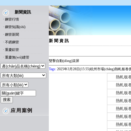
新聞資訊
·
鋼管行情
·
鋼管知識(shí)
·
鋼管新聞
新 聞 資 訊
·
不銹鋼管
·
重慶鋁管
·
重慶無(wú)縫管
雙擊自動(dòng)滾屏
Tags:
2025年3月28日(15:55)杭州市場(chǎng)熱軋板卷價
熱軋板
熱軋板
熱軋板
熱軋板
熱軋板
熱軋板
熱軋板