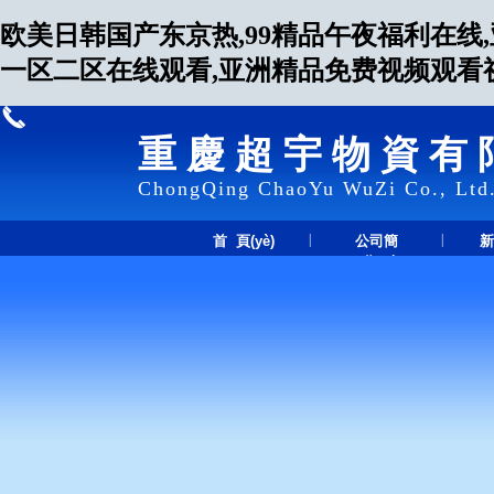
欧美日韩国产东京热,99精品午夜福利在线
一区二区在线观看,亚洲精品免费视频观看视
重慶超宇物資有
ChongQing ChaoYu WuZi Co., Ltd
|
|
首 頁(yè)
公司簡
新
(jiǎn)介