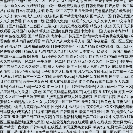
天堂精品
|
亚洲AV无一区二区三区久久
|
久久精品九九
|
天天日天天干天天操天天射
|
天
一本一道久久a久久精品综合
|
一级a一级a免费观看视频
|
日韩免费看
|
国产嫩草一区二
品在线看
|
日本午夜福利视频
|
欧美一区二区丁香五月天激情
|
黄色精品视频在线观看
|
久久久妇女6080
|
成人三级片在线播放
|
国产精品无码在线
|
国产成人一区
|
日韩在线亚
久久久免费看
|
日本黄色一级
|
亚洲永久免费
|
一级毛片久久久久久久女人18
|
中文字幕
区二
|
国产精品国产三级国产三级人妇
|
免费无码在线观看
|
精品少妇视频
|
天天干天天
线观看
|
无码国产
|
欧美抽插视频
|
亚洲黄色网页
|
亚洲中文字幕一区
|
人妻体体内射精一
站
|
91色在线观看
|
国产精品资源
|
内射中出日韩无国产剧情
|
中文字幕免费在线视频
|
9
看免费
|
欧洲精品在线观看
|
精品久久久久中文字幕人妻
|
国产午夜精品一区二区三区嫩
幕
|
高清无码91
|
亚洲精品在线看
|
日韩中文字幕不卡
|
国产精品老熟女视频一区二区
|
不
区免费视频棣
|
精品人妻无码
|
思思久久r
|
乱伦天堂
|
日本黄色一级视频
|
一级国产精品
|
在线
|
麻豆三级视频
|
免费一级av
|
香蕉久久网
|
青娱乐综合
|
国产精品自产拍高潮在线观
久久精品视频一区二区
|
牛牛影视一区二区
|
国产精品无码久久久久一区二区
|
宅男午夜
国产精品久久久久久婷婷天堂
|
成人大香蕉
|
欧美人伦
|
成人免费无码淫片在线观看免费
面偷拍女厕36个美女嘘嘘
|
女子初尝黑人巨嗷嗷叫
|
91AV视频在线播放
|
日韩在线一区
无码五月蜜臂
|
日本一区二区在线
|
欧美性爱.com
|
污视频网站在线观看
|
国产男女无遮
遮挡免费视频
|
欧美一级黄色网
|
成人在线观看网站
|
91九色Porny国产探花
|
女人高潮毛
播放
|
欧洲精品无码
|
一级久久
|
91一级毛片
|
五月婷婷激情综合
|
人妻无码一区二区三区
品亚洲男人的天堂
|
av黄色
|
国产色无码精品视频国产
|
九色影院
|
91KTV操逼视频
|
一区
频
|
久久精品一日日躁夜夜躁
|
人妖天堂狠狠TS人妖天堂狠狠
|
日韩精品影院
|
日本A片
蜜臀久久99精品久久久久久
|
人妖欧美一区二区三区
|
天天射寡妇
|
欧美色插
|
亚洲AV
污视频在线
|
乱肉黄蓉合集500篇
|
性史性农村dvd毛片
|
午夜爱爱毛片XXXX视频免费看
韩丰满少妇无码内射
|
91视频国产精品
|
日韩激情网
|
欧美日韩生活片
|
澳门的免费A片w
文字幕
|
亚洲国产日韩三级av探花
|
午夜性色福利视频
|
欧美三级片在线
|
中文字幕在线
区三区精品视频
|
亚洲性天堂
|
成人性爱视频免费在线观看
|
嫩草在线视频
|
天堂网无码
|
国产精品午夜视频
|
日韩av电影在线播放
|
女同亚洲熟女女同
|
欧美乱妇狂野欧美在线视
区二区三毛
|
亚洲成人91
|
免费黄网站
|
www夜夜操
|
久久精品一区二区三区四区
|
日韩无