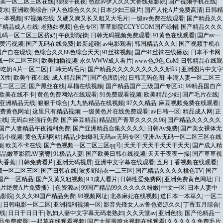
美一区二区三区在线
|
狠狠干夜夜
|
色欲av伊人久久大香线蕉影院
|
国产视频手机在线
|
喷水
|
亚洲欧美综合
|
伊人色综合久久久
|
日本少妇三级片
|
国产人伦A片免费高清
|
日韩精
一本视频
|
97视频在线
|
又硬又爽又长又粗又大毛片
|
一级av免费在线观看
|
国产精品久久
产精品成人在线
|
老熟妇视频
|
色色专区
|
草草影院CCYYCOM国产绿帽
|
国产精品久久久
乱码一区二区三区挤奶
|
午夜影院操
|
日韩无码视频免费观看
|
91黄色在线观看
|
国产av一
黄污视频
|
国产无码在线免费
|
最新超碰
|
av电影观看
|
韩国精品久久久
|
国产视频手机在
国产自在现线
|
色综合久久88色综合天天
|
91丝袜视频
|
国产91丝袜在线播放
|
日本不卡网
线一区二区三区
|
欧美抽插视频
|
永久WWW成人看片
|
www色,9色,CoM
|
日韩精品在线观
产吃奶A片一区二区
|
日韩无码毛片
|
国产精品久久久久久久久久久新郎
|
亚洲图片中文字
XX性
|
欧美午夜在线
|
成人精品国产
|
国产色图乱伦
|
日韩无码色图
|
丰满人妻一区二区三
区二区三区
|
国产黑丝在线
|
草榴在线视频
|
国产精品国产三级国产专区51
|
99精品国自产
欧美在线不卡
|
黄色免费网站在线观看
|
91免费观看视频
|
欧美精品少妇
|
国产毛片在线
|
亚洲精品无线
|
狠狠干综合
|
九九热精品在线视频
|
97久久精品
|
麻豆视频免费在线观看
|
费黄色网址
|
这里只有精品视频
|
一级黄色片在线免费观看
|
av日韩一区
|
精品成人网
|
正
在线
|
无码白丝强行免费
|
国产麻豆精品
|
精品国产青草久久久久96
|
国产精品久久久久久
国产人妻精品午夜福利免费
|
国产亚洲精品合集久久久久
|
日韩Av免费
|
国产美女裸体无
品小视频
|
黄色无码网站
|
精品少妇爆乳无码av无码专区
|
亚洲Av无码一区二区三区在线
频
|
欧美不卡在线
|
国产色视频一区二区三区qq号
|
天天干天天干天天干天天
|
国产成人精
品嫩草影院AV蜜臀
|
91极品人妻
|
国产欧美日韩在线视频
|
天天干夜夜一操
|
国产草草视
大香蕉
|
日韩免费看片
|
亚洲无码视屏
|
亚洲中文字幕在线观看
|
五月丁香视频在线观看
|
频一区二区三区
|
国产日韩在线
|
波多野结衣一二三区
|
国产精品久久久久桃色TV
|
国产
国产一区精品
|
国产又黄又粗视频
|
9.1成人看片
|
日韩性爱免费网
|
亚洲免费黄色网址
|
日
毛片绝黄A片免费播冫
|
色资源av
|
99国产精品99久久久久久粉嫩
|
中文一区
|
日本人妻中
品影院
|
久久久99国产精品免费
|
91视频网址
|
北条麻妃在线视频
|
道日本一本草久
|
一区二
线
|
日韩电影一区二区
|
亚洲福利视频一区
|
影音先锋女人av鲁色资源久久
|
丁香五月综合
|
线
|
日日干日日干
|
熟妇人妻中文字幕无码老熟妇
|
久久天堂av
|
亚洲色狼
|
国产伦精品一
精品免费蜜臀
|
一起草在线观看视频
|
国产大屁股喷水视频在线观看
|
久久久久久免费毛片