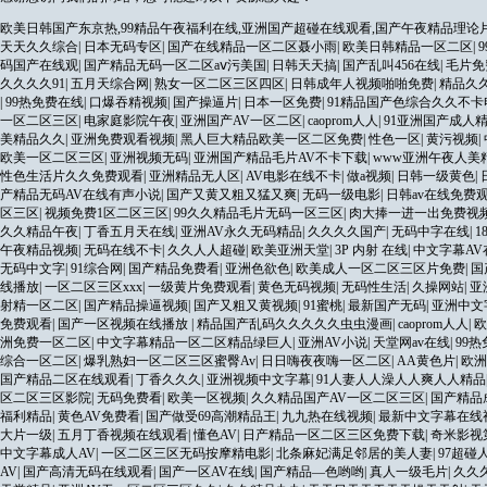
欧美日韩国产东京热,99精品午夜福利在线,亚洲国产超碰在线观看,国产午夜精品理论
天天久久综合
|
日本无码专区
|
国产在线精品一区二区聂小雨
|
欧美日韩精品一区二区
|
码国产在线观
|
国产精品无码一区二区aⅴ污美国
|
日韩天天搞
|
国产乱叫456在线
|
毛片免
久久久久91
|
五月天综合网
|
熟女一区二区三区四区
|
日韩成年人视频啪啪免费
|
精品久
|
99热免费在线
|
口爆吞精视频
|
国产操逼片
|
日本一区免费
|
91精品国产色综合久久不卡
一区二区三区
|
电家庭影院午夜
|
亚洲国产AV一区二区
|
caoprom人人
|
91亚洲国产成人
美精品久久
|
亚洲免费观看视频
|
黑人巨大精品欧美一区二区免费
|
性色一区
|
黄污视频
|
欧美一区二区三区
|
亚洲视频无码
|
亚洲国产精品毛片AV不卡下载
|
www亚洲午夜人美
性色生活片久久免费观看
|
亚洲精品无人区
|
AV电影在线不卡
|
做a视频
|
日韩一级黄色
|
产精品无码AV在线有声小说
|
国产又黄又粗又猛又爽
|
无码一级电影
|
日韩av在线免费
区三区
|
视频免费1区二区三区
|
99久久精品毛片无码一区三区
|
肉大捧一进一出免费视
久久精品午夜
|
丁香五月天在线
|
亚洲AV永久无码精品
|
久久久久国产
|
无码中字在线
|
1
午夜精品视频
|
无码在线不卡
|
久久人人超碰
|
欧美亚洲天堂
|
3P 内射 在线
|
中文字幕AV
无码中文字
|
91综合网
|
国产精品免费看
|
亚洲色欲色
|
欧美成人一区二区三区片免费
|
国
线播放
|
一区二区三区xxx
|
一级黄片免费观看
|
黄色无码视频
|
无码性生活
|
久操网站
|
亚
射精一区二区
|
国产精品操逼视频
|
国产又粗又黄视频
|
91蜜桃
|
最新国产无码
|
亚洲中文
免费观看
|
国产一区视频在线播放
|
精品国产乱码久久久久久虫虫漫画
|
caoprom人人
|
欧
洲免费一区二区
|
中文字幕精品一区二区精品绿巨人
|
亚洲AV小说
|
天堂网av在线
|
99
综合一区二区
|
爆乳熟妇一区二区三区蜜臀Av
|
日日嗨夜夜嗨一区二区
|
AA黄色片
|
欧洲
国产精品二区在线观看
|
丁香久久久
|
亚洲视频中文字幕
|
91人妻人人澡人人爽人人精品
区二区三区影院
|
无码免费看
|
欧美一区视频
|
久久精品国产AV一区二区三区
|
国产精品
福利精品
|
黄色AV免费看
|
国产做受69高潮精品王
|
九九热在线视频
|
最新中文字幕在线
大片一级
|
五月丁香视频在线观看
|
懂色AV
|
日产精品一区二区三区免费下载
|
奇米影视第
中文字幕成人AV
|
一区二区三区无码按摩精电影
|
北条麻妃满足邻居的美人妻
|
97超碰
AV
|
国产高清无码在线观看
|
国产一区AV在线
|
国产精品―色哟哟
|
真人一级毛片
|
久久久