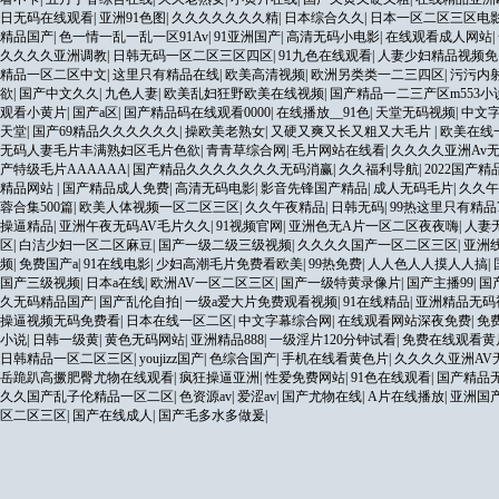
日无码在线观看
|
亚洲91色图
|
久久久久久久久精
|
日本综合久久
|
日本一区二区三区电
精品国产
|
色一情一乱一乱一区91Av
|
91亚洲国产
|
高清无码小电影
|
在线观看成人网站
|
久久久久亚洲调教
|
日韩无码一区二区三区四区
|
91九色在线观看
|
人妻少妇精品视频免
精品一区二区中文
|
这里只有精品在线
|
欧美高清视频
|
欧洲另类类一二三四区
|
污污内
欲
|
国产中文久久
|
九色人妻
|
欧美乱妇狂野欧美在线视频
|
国产精品一二三产区m553小
观看小黄片
|
国产a区
|
国产精品码在线观看0000
|
在线播放__91色
|
天堂无码视频
|
中文
天堂
|
国产69精品久久久久久久
|
操欧美老熟女
|
又硬又爽又长又粗又大毛片
|
欧美在线
无码人妻毛片丰满熟妇区毛片色欲
|
青青草综合网
|
毛片网站在线看
|
久久久久亚洲Av
产特级毛片AAAAAA
|
国产精品久久久久久久久无码消赢
|
久久福利导航
|
2022国产精
精品网站
|
国产精品成人免费
|
高清无码电影
|
影音先锋国产精品
|
成人无码毛片
|
久久午
蓉合集500篇
|
欧美人体视频一区二区三区
|
久久午夜精品
|
日韩无码
|
99热这里只有精品
操逼精品
|
亚洲午夜无码AV毛片久久
|
91视频官网
|
亚洲色无A片一区二区夜夜嗨
|
人妻
区
|
白洁少妇一区二区麻豆
|
国产一级二级三级视频
|
久久久久国产一区二区三区
|
亚洲
频
|
免费国产a
|
91在线电影
|
少妇高潮毛片免费看欧美
|
99热免费
|
人人色人人摸人人搞
|
国产三级视频
|
日本a在线
|
欧洲AV一区二区三区
|
国产一级特黄录像片
|
国产主播99
|
国
久无码精品国产
|
国产乱伦自拍
|
一级a爱大片免费观看视频
|
91在线精品
|
亚洲精品无码
操逼视频无码免费看
|
日本在线一区二区
|
中文字幕综合网
|
在线观看网站深夜免费
|
免
小说
|
日韩一级黄
|
黄色无码网站
|
亚洲精品888
|
一级淫片120分钟试看
|
免费在线观看黄
日韩精品一区二区三区
|
youjizz国产
|
色综合国产
|
手机在线看黄色片
|
久久久久亚洲AV
岳跪趴高撅肥臀尤物在线观看
|
疯狂操逼亚洲
|
性爱免费网站
|
91色在线观看
|
国产精品
久久国产乱子伦精品一区二区
|
色资源av
|
爱涩av
|
国产尤物在线
|
A片在线播放
|
亚洲国
区二区三区
|
国产在线成人
|
国产毛多水多做爰
|