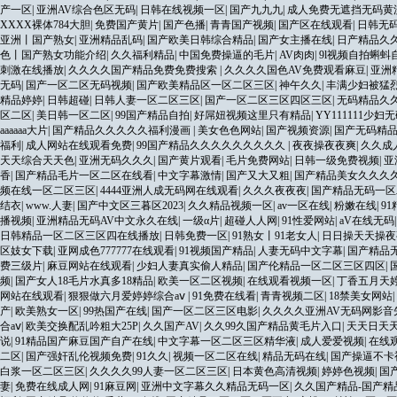
产一区
|
亚洲AV综合色区无码
|
日韩在线视频一区
|
国产九九九
|
成人免费无遮挡无码黄
XXXX裸体784大胆
|
免费国产黄片
|
国产色播
|
青青国产视频
|
国产区在线观看
|
日韩无
亚洲丨国产熟女
|
亚洲精品乱码
|
国产欧美日韩综合精品
|
国产女主播在线
|
日产精品久
色丨国产熟女功能介绍
|
久久福利精品
|
中国免费操逼的毛片
|
AV肉肉
|
9l视频自拍蝌
刺激在线播放
|
久久久久国产精品免费免费搜索
|
久久久久国色AV免费观看麻豆
|
亚洲
无码
|
国产一区二区无码视频
|
国产欧美精品区一区二区三区
|
神午久久
|
丰满少妇被猛
精品婷婷
|
日韩超碰
|
日韩人妻一区二区三区
|
国产一区二区三区四区三区
|
无码精品久
区二区
|
美日韩一区二区
|
99国产精品自拍
|
好屌妞视频这里只有精品
|
YY111111少妇
aaaaaa大片
|
国产精品久久久久久福利漫画
|
美女色色网站
|
国产视频资源
|
国产无码精
福利
|
成人网站在线观看免费
|
99国产精品久久久久久久久久久
|
夜夜操夜夜爽
|
久久成
天天综合天天色
|
亚洲无码久久久
|
国产黄片观看
|
毛片免费网站
|
日韩一级免费视频
|
亚
香
|
国产精品毛片一区二区在线看
|
中文字幕激情
|
国产又大又粗
|
国产精品美女久久久久
频在线一区二区三区
|
4444亚洲人成无码网在线观看
|
久久久夜夜夜
|
国产精品无码一区
结衣
|
www.人妻
|
国产中文区三暮区2023
|
久久精品视频一区
|
av一区在线
|
粉嫩在线
|
9
播视频
|
亚洲精品无码AV中文永久在线
|
一级α片
|
超碰人人网
|
91性爱网站
|
aV在线无码
日韩精品一区二区三区四在线播放
|
日韩免费一区
|
91熟女丨91老女人
|
日日操天天操夜
区妓女下载
|
亚网成色777777在线观看
|
91视频国产精品
|
人妻无码中文字幕
|
国产精品
费三级片
|
麻豆网站在线观看
|
少妇人妻真实偷人精品
|
国产伦精品一区二区三区四区
|
频
|
国产女人18毛片水真多18精品
|
欧美一区二区视频
|
在线观看视频一区
|
丁香五月天
网站在线观看
|
狠狠做六月爱婷婷综合aⅴ
|
91免费在线看
|
青青视频二区
|
18禁美女网站
|
产
|
欧美熟女一区
|
99热国产在线
|
国产一区二区三区电影
|
久久久久亚洲AV无码网影音
合aⅴ
|
欧美交换配乱吟粗大25P
|
久久国产AV
|
久久99久国产精品黄毛片入口
|
天天日天
说
|
91精品国产麻豆国产自产在线
|
中文字幕一区二区三区精华液
|
成人爱爱视频
|
在线
二区
|
国产强奸乱伦视频免费
|
91久久
|
视频一区二区在线
|
精品无码在线
|
国产操逼不卡
白浆一区二区三区
|
久久久久99人妻一区二区三区
|
日本黄色高清视频
|
婷婷色视频
|
国
妻
|
免费在线成人网
|
91麻豆网
|
亚洲中文字幕久久精品无码一区
|
久久国产精品-国产精