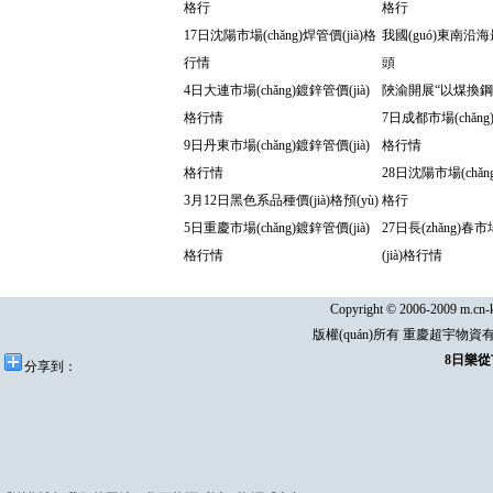
格行
格行
17日沈陽市場(chǎng)焊管價(jià)格
我國(guó)東南沿
行情
頭
4日大連市場(chǎng)鍍鋅管價(jià)
陜渝開展“以煤換鋼”產
格行情
7日成都市場(chǎng)
9日丹東市場(chǎng)鍍鋅管價(jià)
格行情
格行情
28日沈陽市場(chǎng
3月12日黑色系品種價(jià)格預(yù)
格行
5日重慶市場(chǎng)鍍鋅管價(jià)
27日長(zhǎng)春市
格行情
(jià)格行情
Copyright © 2006-2009 m.cn-k
版權(quán)所有 重慶超宇物資有
8日樂從市
分享到：