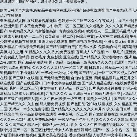
感谢您访问我们的网站，您可能还对以下资源感兴趣：
欧美日韩国产东京热,99精品午夜福利在线,亚洲国产超碰在线观看,国产午夜精品理论
品v?在线观看
亚洲精品成人网
|
在线观看视频无码
|
色婷婷一区二区三区久久午夜成人
|
艹逼艹久肏
|
本亚洲天堂
|
日本黄色免费看
|
少妇特黄一区二区三区
|
久久老熟女
|
久久久久国产精品
国产
|
午夜精品久久久内射近拍高清
|
青青操在线视频
|
欧美成人一区三区无码乱码A片
超碰成人福利
|
AV一二三区
|
欧美高清一区二区
|
色综合中文
|
av天堂中文在线观看
|
午夜
少妇被插视频在线观看
|
亚洲无码免费观看
|
99在线视频免费观看
|
亚洲天堂无码
|
亚洲
欧洲精品在线视频免费观看
|
国产精品国产自产拍高清av水多
|
免费看的av
|
岛国高清无
美伊人
|
关之琳
|
91精品久久久久
|
乱伦免费视频
|
香蕉成人A片视频
|
av一级毛片
|
亚洲免
产真实乱人偷精品
|
西欧毛片
|
九色影院
|
亚色在线
|
国产精品久久天堂噜噜噜
|
91亚洲
26AU欧美
|
国产精品制服诱惑
|
国产精品一级
|
精品一级毛片A久久久久
|
亚洲国产精品
婷婷
|
av老司机在线
|
久久久久久人妻精品一区二百内谢
|
日韩看片
|
91精品一区
|
国产乱
91视频精品
|
不卡无码AV
|
一级a免一级a做片免费
|
国产精品人
|
一区二区三区成人
|
WW
在线
|
国产三级片在线看
|
国产无码免费视频
|
自拍偷拍亚洲
|
四虎精品激烈交乳苍井空2
级在线看
|
国产在线观看91
|
日本中文字幕在线播放
|
国产成人精品在线
|
91在线免费看
视频
|
毛片一区二区三区
|
中文字幕乱偷无码av一区二区
|
18片毛片60分钟免费
|
绯色av
洲精品无码成人片在线观看
|
九九九久久久
|
av亚洲欧洲日产国码无码苍井空
|
96精品
国产三级在线
|
狠狠人妻
|
久久午夜av
|
欧美一级三级
|
中国美女一级毛片
|
国产精品久久
人国产精品久久
|
久去色
|
码人妻免费视频
|
国产色图乱伦
|
91在线看视频
|
久久精品国产亚
二区
|
无码av一本永久免费专区
|
国产精品久久久久久久久久10秀
|
91久久
|
友田真希一
精品综合网
|
亚洲高清视频在线观看
|
牛牛影视一区二区
|
国产激情视频在线
|
免费黄色
久久久一区二区
|
成人免费视频网站
|
一级A特黄性色生活片
|
久久久久久久久影院
|
97
久
|
久久国产成人精品av
|
中国淫乱a一级毛片多女
|
久久人午夜亚洲精品无码区牛牛网
|
浆小说
|
国产一区二区三区
|
影音先锋女人aV鲁色资源网站
|
国产a一区
|
东京热一区二区
产粗语刺激对白性视频
|
亚洲欧美在线综合
|
香蕉视频精品
|
人妻系列中文字幕
|
伊人一