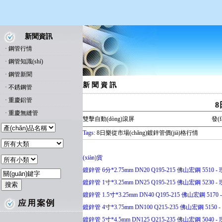
新聞資訊
·
鋼管行情
·
鋼管知識(shí)
·
鋼管新聞
新 聞 資 訊
·
不銹鋼管
·
重慶鋁管
8
·
重慶無縫管
雙擊自動(dòng)滾屏
發(
Tags:
8日樂從市場(chǎng)鍍鋅管價(jià)格行情
(xiàn)貨
鍍鋅管 6分*2.75mm DN20 Q195-215 佛山宏鋼 5510 - 現
鍍鋅管 1寸*3.25mm DN25 Q195-215 佛山宏鋼 5230 - 現
鍍鋅管 1.5寸*3.25mm DN40 Q195-215 佛山宏鋼 5170 -
鍍鋅管 4寸*3.75mm DN100 Q215-235 佛山宏鋼 5150 - 
鍍鋅管 5寸*4.5mm DN125 Q215-235 佛山宏鋼 5040 - 現