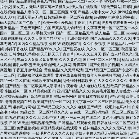
福利
|
国产精品啪啪啪
|
香蕉AV在线
|
国产精品一区二区三区不卡
|
蜜桃AV丝袜一区二
片小说
|
美女黄片
|
无码人妻束缚av又粗又大
|
伊人香在线观看
|
18禁免费网站
|
巨爆乳肉
在线视频
|
精品人妻午夜一区二区三区四区
|
92国产精品
|
人妻中文av
|
久久伊99综合婷
操人人摸
|
亚洲天堂av无码
|
日韩精品免费一区二区夜夜嗨
|
超碰999
|
电家庭影院午夜
|
码人妻精品国产色欲毛片
|
欧美一级性爱视频
|
丁香五月天在线
|
波多野结衣亚洲一区
|
亚洲精品一
|
黄色无码网站
|
拍国产真实乱人偷精品
|
中文字幕无码一区二区三区一本久
国av一区二区三区
|
AV手机天堂网
|
国产一区二区精品无码
|
成人精品一区二区
|
japan
免费在线播放
|
久久久天堂国产精品女人
|
亚洲少妇性爱
|
国产69精品久久久久久久
|
中
幕无码AV
|
国内久久精品视频
|
先锋AV资源
|
杨家将
|
久久性爱视频
|
日韩精品A片一区
频
|
婷婷丁香在线
|
国产精品999久久久
|
国产性爱在线
|
久久久一区二区三区
|
秋霞乱伦
|
在线
|
日韩少妇无码视频
|
天天操天天干青青草
|
伊人久久五月天
|
国产成人精品久久
|
国
三区不卡
|
丰满女人又爽又紧又丰满
|
久久久黄色网
|
国产一区二区三区电影
|
精品无码
线观看
|
蜜乳av牢记
|
天天操综合网
|
人人操网
|
青青草91
|
国产免费自拍视频
|
久久精品
爽视频
|
丁香五月激情综合
|
黄色精品
|
久久无码高清
|
国产精品国产三级国产专业不
|
香
一二三区
|
亚洲制服丝袜在线观看
|
黄片在线免费播放
|
成年人免费视频网站
|
无码人妻
精品一区二区在线
|
日韩欧美在线视频
|
乱伦强奸日韩欧美
|
伊人久久久久久久久
|
亚洲
频
|
国产精品一区二区欧美黑人喷潮水
|
午夜看看
|
成人电影在线播放
|
欧美日韩精品久
看
|
制服丝袜一区
|
91精品视频国产
|
亚洲国产精品久久久
|
免费毛片视频
|
人妻熟女777
A
|
蜜臀99精品国产高清在线观看
|
特级黄色网站
|
欧美日本在线观看
|
WWW.操
|
欧美天
影
|
青青青视频在线
|
欧美国产精品一区二区
|
中文字幕一区二区三区日韩精品
|
美女免
品国产
|
谁有毛片网站
|
国产精品三级久久久久久电影
|
国产精品一级毛片在码A片
|
白
高潮了视频
|
精品欧美一区二区精品久久久
|
av在线一区二区
|
码精品一区二区三区四区
情
|
91九色在线
|
久久久69
|
2019中文无码
|
亚洲av一级
|
在线二区
|
黄色亚洲视频
|
国产又
视频
|
日韩AV天堂
|
无码视频免费看
|
日韩精品在线观看免费
|
日韩在线一区二区三区
|
二区三区
|
免费乱伦视频
|
麻豆精品视频在线观看
|
91丝袜精品久久久久久无码人妻
|
91
产男女操逼逼视频
|
一级毛片久久久久久久18
|
少妇人妻偷人精品无码视频新浪
|
日本
看不卡
|
五月丁香综合在线
|
久久老熟女
|
小黄片在线
|
国产又黄又硬又粗
|
在线精品亚洲