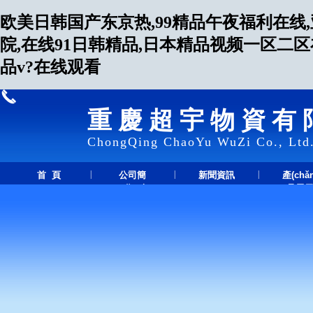
欧美日韩国产东京热,99精品午夜福利在线
院,在线91日韩精品,日本精品视频一区二
品v?在线观看
重慶超宇物資有
ChongQing ChaoYu WuZi Co., Ltd
|
|
|
首 頁
公司簡
新聞資訊
產(chǎ
(jiǎn)介
品展