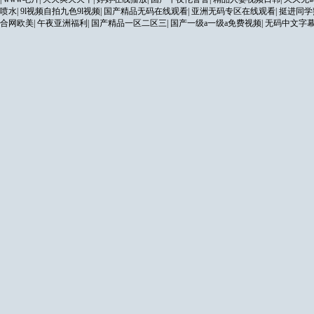
喷水
|
9l视频自拍九色9l视频
|
国产精品无码在线观看
|
亚洲无码专区在线观看
|
挺进同学
合网欧美
|
午夜亚洲福利
|
国产精品一区二区三
|
国产一级a一级a免费视频
|
无码中文字