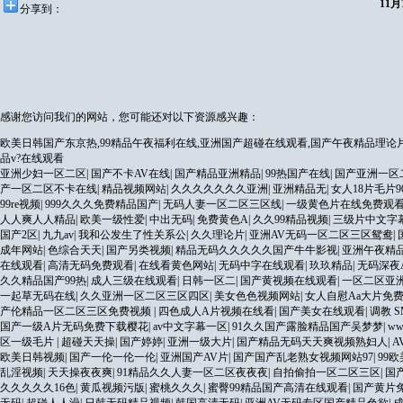
11
分享到：
感谢您访问我们的网站，您可能还对以下资源感兴趣：
欧美日韩国产东京热,99精品午夜福利在线,亚洲国产超碰在线观看,国产午夜精品理论
品v?在线观看
亚洲少妇一区二区
|
国产不卡AV在线
|
国产精品亚洲精品
|
99热国产在线
|
国产亚洲一区
产一区二区不卡在线
|
精品视频网站
|
久久久久久久久亚洲
|
亚洲精品无
|
女人18片毛片
99re视频
|
999久久久免费精品国产
|
无码人妻一区二区三区线
|
一级黄色片在线免费观
人人爽人人精品
|
欧美一级性爱
|
中出无码
|
免费黄色A
|
久久99精品视频
|
三级片中文字
国产2区
|
九九av
|
我和公发生了性关系公
|
久久理论片
|
亚洲AV无码一区二区三区鸳鸯
|
成年网站
|
色综合天天
|
国产另类视频
|
精品无码久久久久久国产牛牛影视
|
亚洲午夜精
在线观看
|
高清无码免费观看
|
在线看黄色网站
|
无码中字在线观看
|
玖玖精品
|
无码深夜
久久精品国产99热
|
成人三级在线观看
|
日韩一区二
|
国产黄视频在线观看
|
一区二区亚
一起草无码在线
|
久久亚洲一区二区三区四区
|
美女色色视频网站
|
女人自慰Aa大片免
产伦精品一区二区三区免费视频
|
四色成人A片视频在线看
|
国产美女在线观看
|
调教 S
国产一级A片无码免费下载樱花
|
av中文字幕一区
|
91久久国产露脸精品国产吴梦梦
|
w
区一级毛片
|
超碰天天操
|
国产婷婷
|
亚洲一级大片
|
国产精品无码天天爽视频熟妇人
|
A
欧美日韩视频
|
国产一伦一伦一伦
|
亚洲国产AV片
|
国产国产乱老熟女视频网站97
|
99
乱淫视频
|
天天操夜夜爽
|
91精品久久人妻一区二区夜夜夜
|
自拍偷拍一区二区三区
|
国
久久久久久16色
|
黄瓜视频污版
|
蜜桃久久久
|
蜜臀99精品国产高清在线观看
|
国产黄片