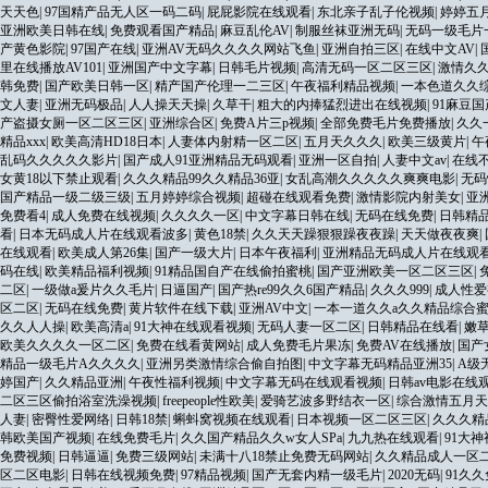
天天色
|
97国精产品无人区一码二码
|
屁屁影院在线观看
|
东北亲子乱子伦视频
|
婷婷五
亚洲欧美日韩在线
|
免费观看国产精品
|
麻豆乱伦AV
|
制服丝袜亚洲无码
|
无码一级毛片
产黄色影院
|
97国产在线
|
亚洲AV无码久久久久网站飞鱼
|
亚洲自拍三区
|
在线中文AV
|
里在线播放AV101
|
亚洲国产中文字幕
|
日韩毛片视频
|
高清无码一区二区三区
|
激情久
韩免费
|
国产欧美日韩一区
|
精产国产伦理一二三区
|
午夜福利精品视频
|
一本色道久久
文人妻
|
亚洲无码极品
|
人人操天天操
|
久草干
|
粗大的内捧猛烈进出在线视频
|
91麻豆国
产盗摄女厕一区二区三区
|
亚洲综合区
|
免费A片三p视频
|
全部免费毛片免费播放
|
久久
精品xxx
|
欧美高清HD18日本
|
人妻体内射精一区二区
|
五月天久久久
|
欧美三级黄片
|
午
乱码久久久久久影片
|
国产成人91亚洲精品无码观看
|
亚洲一区自拍
|
人妻中文av
|
在线
女黄18以下禁止观看
|
久久久精品99久久精品36亚
|
女乱高潮久久久久久爽爽电影
|
无码
国产精品一级二级三级
|
五月婷婷综合视频
|
超碰在线观看免费
|
激情影院内射美女
|
亚
免费看4
|
成人免费在线视频
|
久久久久一区
|
中文字幕日韩在线
|
无码在线免费
|
日韩精
看
|
日本无码成人片在线观看波多
|
黄色18禁
|
久久天天躁狠狠躁夜夜躁
|
天天做夜夜爽
|
在线观看
|
欧美成人第26集
|
国产一级大片
|
日本午夜福利
|
亚洲精品无码成人片在线观
码在线
|
欧美精品福利视频
|
91精品国自产在线偷拍蜜桃
|
国产亚洲欧美一区二区三区
|
二区
|
一级做a爰片久久毛片
|
日逼国产
|
国产热re99久久6国产精品
|
久久久999
|
成人性爱
区二区
|
无码在线免费
|
黄片软件在线下载
|
亚洲AV中文
|
一本一道久久a久久精品综合
久久人人操
|
欧美高清a
|
91大神在线观看视频
|
无码人妻一区二区
|
日韩精品在线看
|
嫩
欧美久久久久一区二区
|
免费在线看黄网站
|
成人免费毛片果冻
|
免费AV在线播放
|
国产
精品一级毛片A久久久久
|
亚洲另类激情综合偷自拍图
|
中文字幕无码精品亚洲35
|
A级
婷国产
|
久久精品亚洲
|
午夜性福利视频
|
中文字幕无码在线观看视频
|
日韩av电影在线
二区三区偷拍浴室洗澡视频
|
freepeople性欧美
|
爱骑艺波多野结衣一区
|
综合激情五月天
人妻
|
密臀性爱网络
|
日韩18禁
|
蝌蚪窝视频在线观看
|
日本视频一区二区三区
|
久久久精
韩欧美国产视频
|
在线免费毛片
|
久久国产精品久久w女人SPa
|
九九热在线观看
|
91大
免费视频
|
日韩逼逼
|
免费三级网站
|
未满十八18禁止免费无码网站
|
久久精品成人一区
区二区电影
|
日韩在线视频免费
|
97精品视频
|
国产无套内精一级毛片
|
2020无码
|
91久