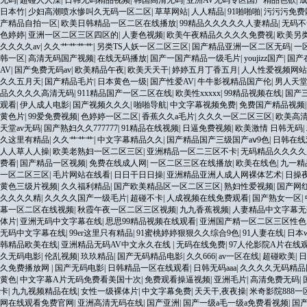
无码
|
超碰人人澡
|
日韩无码精品视频
|
韩国高清无码
|
亚洲AV无码专区国产精品色欲
|
日本竹
|
少妇高潮喷水惨叫久无码一区二区
|
草草网站
|
人人精品
|
91啪啪啪
|
污污污免费
产精品自拍一区
|
欧美日韩精品一区二区在线播放
|
99精品久久久久久人妻精品
|
无码不
色婷婷
|
亚洲一区二区三区四区的
|
人妻色视频
|
欧美午夜精品久久久久免费视
|
欧美另
久久久久av
|
久久艹艹艹艹
|
另类TS人妖一区二区三区
|
国产精品亚洲一区二区无码
|
一
韩一区
|
高清无码国产视频
|
在线无码播放
|
国产一国产精品一级毛片
|
youjizz国产
|
国产
AV
|
国产免费无码av
|
欧美精品午夜
|
欧美天天干
|
婷婷五月丁香五月
|
人人性爱视频网站
久久五月天
|
国产精品毛片
|
日本黄色一级
|
国产性爱AV
|
牛牛影视精品国产伦
|
男人天
品久久久久高清无码
|
911精品国产一区二区在线
|
欧美性xxxxx
|
99精品视频在线
|
国产
观看
|
伊人成人电影
|
国产视频久久久
|
啪啪导航
|
中文字幕视频免费
|
免费国产精品视频
黄色片
|
99爱免费视频
|
色婷婷一区二区
|
香蕉久久a毛片
|
久久久一区二区三区
|
欧美高清
天堂av无码
|
国产熟妇久久777777
|
91精品在线视频
|
日逼免费视频
|
欧美激情 日韩无码
|
久这里有精品
|
久久艹艹艹
|
中文字幕精品久久
|
国产精品国产三级国产aⅴ9色
|
日韩在线
人人草人人操
|
欧美老熟妇一区二区三区
|
亚洲精品一区二三区不卡
|
无码精品久久久久
费看
|
国产精品一区视频
|
免费在线成人网
|
一区二区三区在线播放
|
欧美在线色
|
九一精
一区二区三区
|
毛片网站在线看
|
日日干日日操
|
亚洲精品亚洲人成人网裸体艺术
|
日操
黄色三级片视频
|
久久福利精品
|
国产欧美精品区一区二区三区
|
熟妇性爱视频
|
国产网
久久久久精
|
久久久久国产一级毛片
|
超碰不卡
|
人成视频在线免费观看
|
国产熟女一区
|
幕一区二区在线视频
|
秋霞午夜一区二区三区视频
|
九九香蕉视频
|
人妻精品中文字幕无
体片
|
亚洲无码中文字幕在线
|
思思99精品视频在线观看
|
亚洲国产精一区二区三区性
无码中文字幕在线
|
99er这里只有精品
|
91蜜桃婷婷狠狠久久综合9色
|
91人妻在线
|
日本
韩精品欧美在线
|
亚洲精品无码AV中文永久在线
|
无码在线免费
|
97人伦影院A片在线观
久无码电影
|
伦乱视频
|
玖玖精品
|
国产无码精品电影
|
久久666
|
av一区在线
|
超碰欧美
|
日
久免费播放网
|
国产无码电影
|
日韩精品一区在线观看
|
日韩无码aaa
|
久久久久无码精品
黄色
|
中文字幕A片无码免费看美国十次
|
免费观看操逼视频
|
亚洲毛片
|
高清免费无码
|
卡
|
九九视频精品在线
|
女性一级裸体片
|
中文字幕免费
|
天天干,夜夜操
|
米奇影院888一
网在线观看免费官网
|
亚洲高清无码在线
|
国产亚洲
|
国产一级a毛一级a免费看视频
|
国