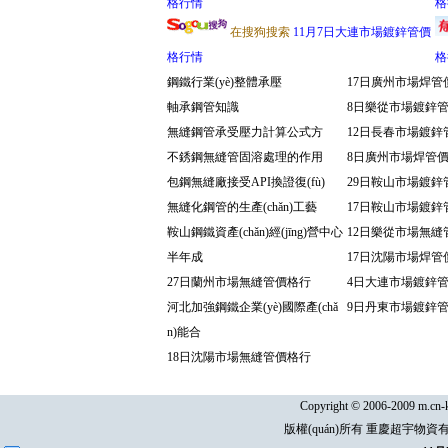
格行情
格
在搜狗搜索
11月7日大連市場鍍鋅管價
格行情
格
鋼鐵行業(yè)整體承壓
17日廣州市場焊管
軸承鋼管知識
8日樂從市場鍍鋅
無縫鋼管承受壓力計算公式方
12日長春市場鍍鋅
不銹鋼無縫管固溶處理的作用
8日廣州市場焊管
包鋼無縫廠接受API換證復(fù)
29日鞍山市場鍍鋅
無縫化鋼管的生產(chǎn)工藝
17日鞍山市場鍍鋅
鞍山鋼鐵資產(chǎn)經(jīng)營中心
12日樂從市場無縫
半年成
17日沈陽市場焊管
27日蘭州市場無縫管價格行
4日大連市場鍍鋅
河北加強鋼鐵企業(yè)國際產(chǎ
9日丹東市場鍍鋅
n)能合
18日沈陽市場無縫管價格行
Copyright © 2006-2009 m.cn-k
版權(quán)所有 重慶超宇物資有