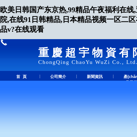
欧美日韩国产东京热,99精品午夜福利在线
院,在线91日韩精品,日本精品视频一区二
品v?在线观看
重慶超宇物資有
ChongQing ChaoYu WuZi Co., Ltd
|
|
|
首 頁
公司簡介
新聞資訊
產(chǎ
品展