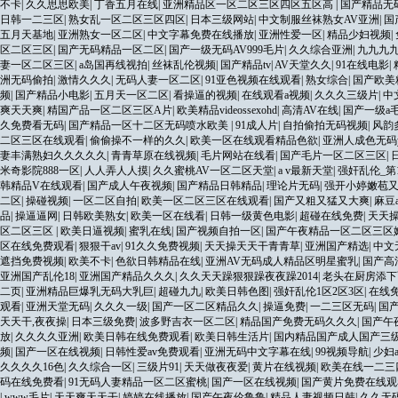
不卡
|
久久思思欧美
|
丁香五月在线
|
亚洲精品区一区二区三区四区五区高
|
国产精品无
日韩一二三区
|
熟女乱一区二区三区四区
|
日本三级网站
|
中文制服丝袜熟女AV亚洲
|
国
五月天基地
|
亚洲熟女一区二区
|
中文字幕免费在线播放
|
亚洲性爱一区
|
精品少妇视频
|
区二区三区
|
国产无码精品一区二区
|
国产一级无码AV999毛片
|
久久综合亚洲
|
九九九
妻一区二区三区
|
a岛国再线视拍
|
丝袜乱伦视频
|
国产精品tv
|
AV天堂久久
|
91在线电影
|
洲无码偷拍
|
激情久久久
|
无码人妻一区二区
|
91亚色视频在线观看
|
熟女综合
|
国产欧美
频
|
国产精品小电影
|
五月天一区二区
|
看操逼的视频
|
在线观看a视频
|
久久久三级片
|
中
爽天天爽
|
精国产品一区二区三区A片
|
欧美精品videossexohd
|
高清AV在线
|
国产一级a
久免费看无码
|
国产精品一区十二区无码喷水欧美
|
91成人片
|
自拍偷拍无码视频
|
风韵
二区三区在线观看
|
偷偷操不一样的久久
|
欧美一区在线观看精品色欲
|
亚洲人成色无码y
妻丰满熟妇久久久久久
|
青青草原在线视频
|
毛片网站在线看
|
国产毛片一区二区三区
|
米奇影院888一区
|
人人弄人人摸
|
久久蜜桃AV一区二区天堂
|
a v最新天堂
|
强奸乱伦_第
韩精品V在线观看
|
国产成人午夜视频
|
国产精品日韩精品
|
理论片无码
|
强开小婷嫩苞
二区
|
操碰视频
|
一区二区自拍
|
欧美一区二区三区在线观看
|
国产又粗又猛又大爽
|
麻豆
品
|
操逼逼网
|
日韩欧美熟女
|
欧美一区在线看
|
日韩一级黄色电影
|
超碰在线免费
|
天天
区二区三区
|
欧美日逼视频
|
蜜乳在线
|
国产视频自拍一区
|
国产午夜精品一区二区三区
区在线免费观看
|
狠狠干av
|
91久久免费视频
|
天天操天天干青青草
|
亚洲国产精选
|
中文
遮挡免费视频
|
欧美不卡
|
色欲日韩精品在线
|
亚洲AV无码成人精品区明星蜜乳
|
国产高
亚洲国产乱伦18
|
亚洲国产精品久久久
|
久久天天躁狠狠躁夜夜躁2014
|
老头在厨房添下
二页
|
亚洲精品巨爆乳无码大乳巨
|
超碰九九
|
欧美日韩色图
|
强奸乱伦1区2区3区
|
在线免
观看
|
亚洲天堂无码
|
久久久一级
|
国产一区二区精品久久
|
操逼免费
|
一二三区无码
|
国
天天干,夜夜操
|
日本三级免费
|
波多野吉衣一区二区
|
精品国产免费无码久久久
|
国产午
放
|
久久久久亚洲
|
欧美日韩在线免费观看
|
欧美日韩生活片
|
国内精品国产成人国产三
频
|
国产一区在线视频
|
日韩性爱av免费观看
|
亚洲无码中文字幕在线
|
99视频导航
|
少妇
久久久久16色
|
久久综合一区
|
三级片91
|
天天做夜夜爱
|
黄片在线视频
|
欧美在线一二三
码在线免费看
|
91无码人妻精品一区二区蜜桃
|
国产一区在线视频
|
国产黄片免费在线观
|
www毛片
|
天天爽天天干
|
婷婷在线播放
|
国产午夜伦鲁鲁
|
精品人妻视频日韩
|
久久无